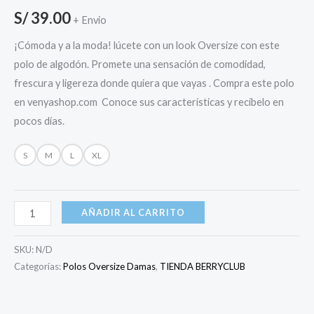
S/
39.00
+ Envio
¡Cómoda y a la moda! lúcete con un look Oversize con este
polo de algodón. Promete una sensación de comodidad,
frescura y ligereza donde quiera que vayas . Compra este polo
en venyashop.com Conoce sus características y recíbelo en
pocos días.
S
M
L
XL
AÑADIR AL CARRITO
SKU:
N/D
Categorías:
Polos Oversize Damas
,
TIENDA BERRYCLUB