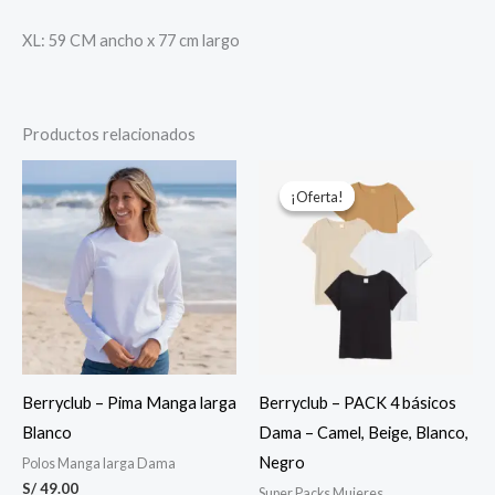
XL: 59 CM ancho x 77 cm largo
Productos relacionados
El
El
precio
precio
¡Oferta!
¡Oferta!
original
actual
era:
es:
S/ 140.00.
S/ 99.00.
Berryclub – Pima Manga larga
Berryclub – PACK 4 básicos
Blanco
Dama – Camel, Beige, Blanco,
Negro
Polos Manga larga Dama
S/
49.00
Super Packs Mujeres