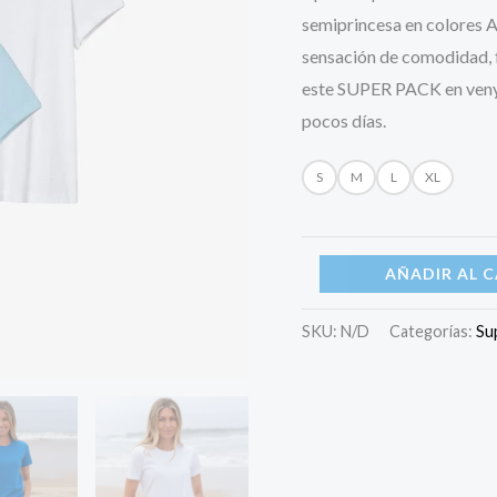
Azul
semiprincesa en colores Az
italia,
sensación de comodidad, f
Blanco,
este SUPER PACK en venya
Celeste
pocos días.
cantidad
S
M
L
XL
AÑADIR AL 
SKU:
N/D
Categorías:
Su