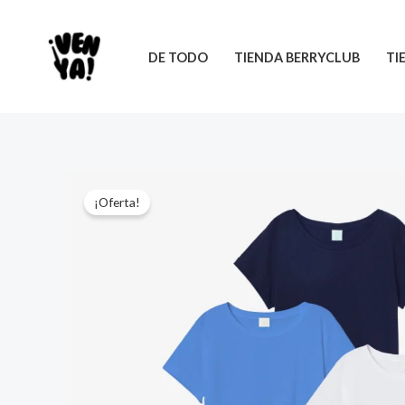
Ir
al
DE TODO
TIENDA BERRYCLUB
TI
contenido
¡Oferta!