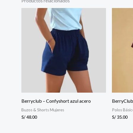
Productos relacionados
Berryclub – Confyshort azul acero
BerryClub
Buzos & Shorts Mujeres
Polos Bási
S/
48.00
S/
35.00