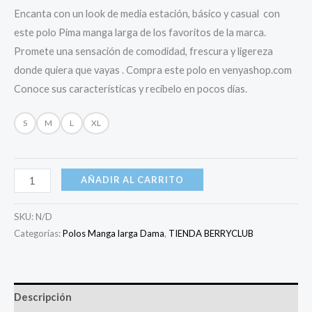
a
valoración
de un
Encanta con un look de media estación, básico y casual con
cliente
este polo Pima manga larga de los favoritos de la marca.
Promete una sensación de comodidad, frescura y ligereza
donde quiera que vayas . Compra este polo en venyashop.com
Conoce sus características y recíbelo en pocos días.
S
M
L
XL
AÑADIR AL CARRITO
SKU:
N/D
Categorías:
Polos Manga larga Dama
,
TIENDA BERRYCLUB
Descripción