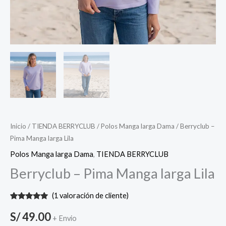
Inicio
/
TIENDA BERRYCLUB
/
Polos Manga larga Dama
/ Berryclub –
Pima Manga larga Lila
Polos Manga larga Dama
,
TIENDA BERRYCLUB
Berryclub – Pima Manga larga Lila
(
1
valoración de cliente)
Valorado
1
con
5.00
de
S/
49.00
+ Envio
5 en base