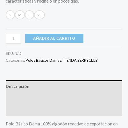
características y recíbelo en pocos días.
S
M
L
XL
AÑADIR AL CARRITO
SKU:
N/D
Categorías:
Polos Básicos Damas
,
TIENDA BERRYCLUB
Descripción
Información adicional
Valoraciones (0)
Polo Básico Dama 100% algodón reactivo de exportacion en