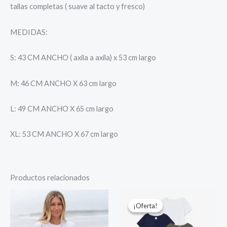
tallas completas ( suave al tacto y fresco)
MEDIDAS:
S: 43 CM ANCHO ( axila a axila) x 53 cm largo
M: 46 CM ANCHO X 63 cm largo
L: 49 CM ANCHO X 65 cm largo
XL: 53 CM ANCHO X 67 cm largo
Productos relacionados
El
El
precio
precio
¡Oferta!
¡Oferta!
original
actual
era:
es: