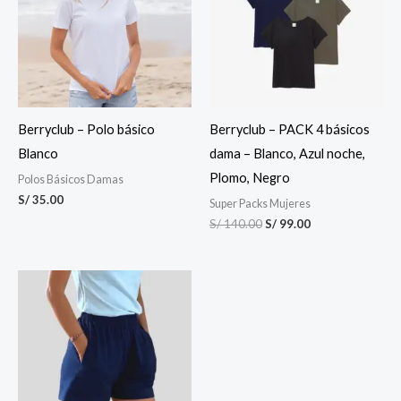
S/ 140.00.
S/ 99.00.
Berryclub – Polo básico
Berryclub – PACK 4 básicos
Blanco
dama – Blanco, Azul noche,
Plomo, Negro
Polos Básicos Damas
S/
35.00
Super Packs Mujeres
S/
140.00
S/
99.00