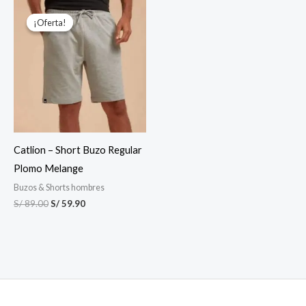
El
El
precio
precio
¡Oferta!
¡Oferta!
original
actual
era:
es:
S/ 89.00.
S/ 59.90.
Catlion – Short Buzo Regular
Plomo Melange
Buzos & Shorts hombres
S/
89.00
S/
59.90