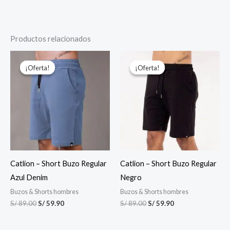
Productos relacionados
El
El
El
El
precio
precio
precio
precio
¡Oferta!
¡Oferta!
¡Oferta!
¡Oferta!
original
actual
original
actual
era:
es:
era:
es:
S/ 89.00.
S/ 59.90.
S/ 89.00.
S/ 59.90.
Catlion – Short Buzo Regular
Catlion – Short Buzo Regular
Azul Denim
Negro
Buzos & Shorts hombres
Buzos & Shorts hombres
S/
89.00
S/
59.90
S/
89.00
S/
59.90