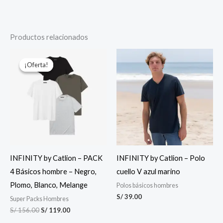
Productos relacionados
El
El
precio
precio
¡Oferta!
¡Oferta!
original
actual
era:
es:
S/ 156.00.
S/ 119.00.
INFINITY by Catlion – PACK
INFINITY by Catlion – Polo
4 Básicos hombre – Negro,
cuello V azul marino
Plomo, Blanco, Melange
Polos básicos hombres
S/
39.00
Super Packs Hombres
S/
156.00
S/
119.00