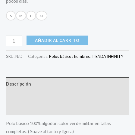
pocos días.
S
M
L
XL
AÑADIR AL CARRITO
SKU:
N/D
Categorías:
Polos básicos hombres
,
TIENDA INFINITY
Descripción
Información adicional
Valoraciones (0)
Polo básico 100% algodón color verde militar en tallas
completas. ( Suave al tacto y ligera)