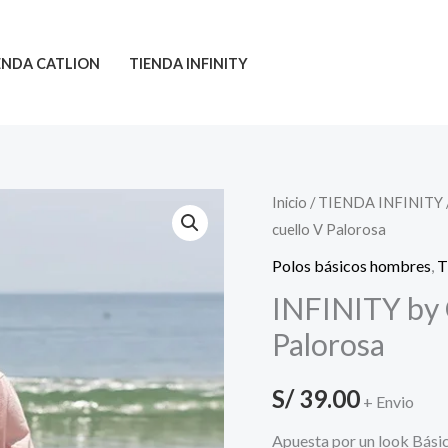
ENDA CATLION
TIENDA INFINITY
INFINITY
Inicio
/
TIENDA INFINITY
cuello V Palorosa
by
Catlion
Polos básicos hombres
,
T
-
INFINITY by C
Polo
Palorosa
cuello
V
S/
39.00
+ Envio
Palorosa
cantidad
Apuesta por un look Básico