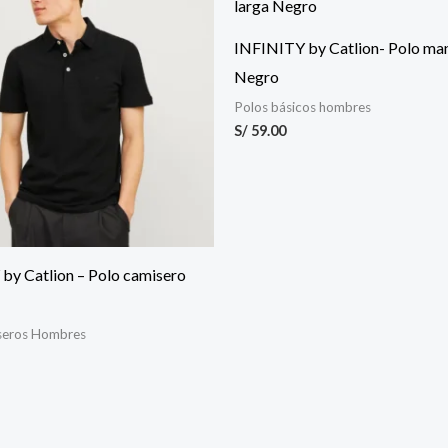
INFINITY by Catlion- Polo man
Negro
Polos básicos hombres
S/
59.00
by Catlion – Polo camisero
seros Hombres