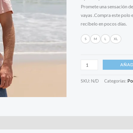
Promete una sensación de
vayas .Compra este polo 
recíbelo en pocos días.
S
M
L
XL
AÑAD
SKU:
N/D
Categorías:
Po
s (0)