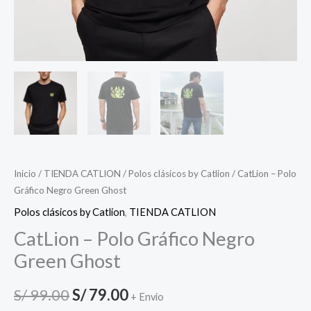
Inicio
/
TIENDA CATLION
/
Polos clásicos by Catlion
/ CatLion – Polo
Gráfico Negro Green Ghost
Polos clásicos by Catlion
,
TIENDA CATLION
CatLion – Polo Gráfico Negro
Green Ghost
S/
99.00
S/
79.00
+ Envio