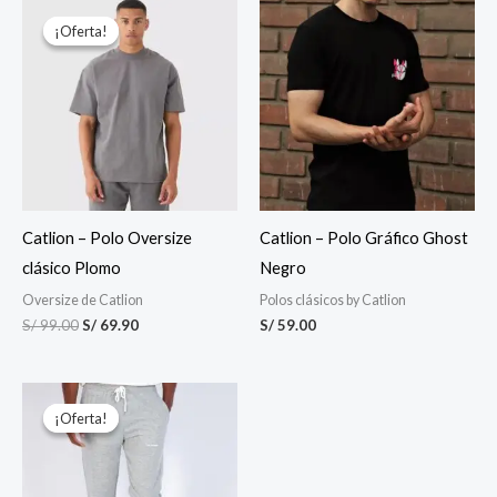
El
El
precio
precio
¡Oferta!
¡Oferta!
original
actual
era:
es:
S/ 99.00.
S/ 69.90.
Catlion – Polo Oversize
Catlion – Polo Gráfico Ghost
clásico Plomo
Negro
Oversize de Catlion
Polos clásicos by Catlion
S/
99.00
S/
69.90
S/
59.00
El
El
precio
precio
¡Oferta!
¡Oferta!
original
actual
era:
es:
S/ 99.00.
S/ 89.90.