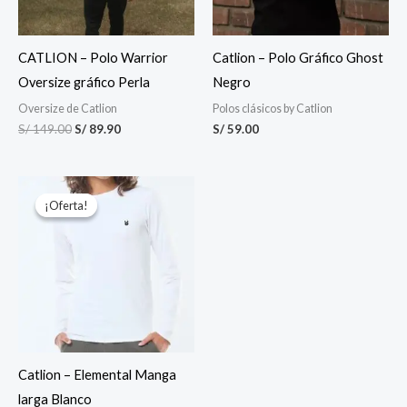
CATLION – Polo Warrior
Catlion – Polo Gráfico Ghost
Oversize gráfico Perla
Negro
Oversize de Catlion
Polos clásicos by Catlion
S/
149.00
S/
89.90
S/
59.00
El
El
precio
precio
¡Oferta!
¡Oferta!
original
actual
era:
es:
S/ 79.00.
S/ 59.00.
Catlion – Elemental Manga
larga Blanco