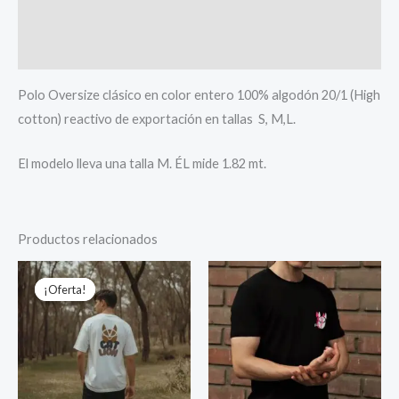
Información adicional
Valoraciones (0)
Polo Oversize clásico en color entero 100% algodón 20/1 (High
cotton) reactivo de exportación en tallas S, M,L.
El modelo lleva una talla M. ÉL mide 1.82 mt.
Productos relacionados
El
El
precio
precio
¡Oferta!
¡Oferta!
original
actual
era:
es:
S/ 149.00.
S/ 89.90.