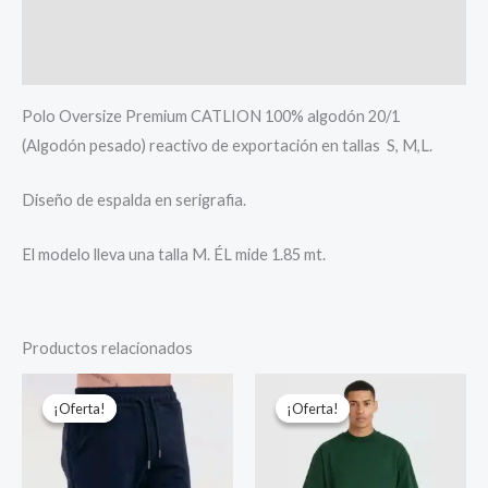
Información adicional
Valoraciones (0)
Polo Oversize Premium CATLION 100% algodón 20/1
(Algodón pesado) reactivo de exportación en tallas S, M,L.
Diseño de espalda en serigrafia.
El modelo lleva una talla M. ÉL mide 1.85 mt.
Productos relacionados
El
El
El
El
precio
precio
precio
precio
¡Oferta!
¡Oferta!
¡Oferta!
¡Oferta!
original
actual
original
actual
era:
es:
era:
es:
S/ 89.00.
S/ 59.90.
S/ 99.00.
S/ 69.90.