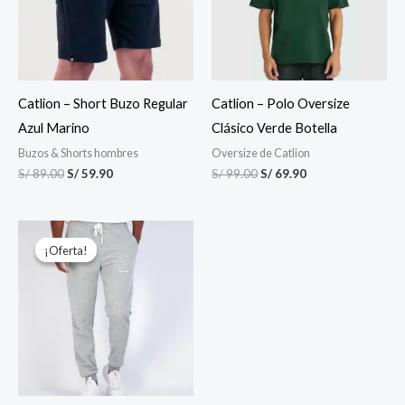
Catlion – Short Buzo Regular
Catlion – Polo Oversize
Azul Marino
Clásico Verde Botella
Buzos & Shorts hombres
Oversize de Catlion
S/
89.00
S/
59.90
S/
99.00
S/
69.90
El
El
precio
precio
¡Oferta!
¡Oferta!
original
actual
era:
es:
S/ 99.00.
S/ 89.90.