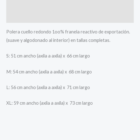
Información adicional
Valoraciones (0)
Polera cuello redondo 1oo% franela reactivo de exportación.
(suave y algodonado al interior) en tallas completas.
S: 51 cm ancho (axila a axila) x 66 cm largo
M: 54 cm ancho (axila a axila) x 68 cm largo
L: 56 cm ancho (axila a axila) x 71 cm largo
XL: 59 cm ancho (axila a axila) x 73 cm largo