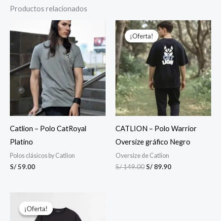
Productos relacionados
El
El
precio
precio
¡Oferta!
¡Oferta!
original
actual
era:
es:
S/ 149.00.
S/ 89.90.
Catlion – Polo CatRoyal
CATLION – Polo Warrior
Platino
Oversize gráfico Negro
Polos clásicos by Catlion
Oversize de Catlion
S/
59.00
S/
149.00
S/
89.90
El
El
precio
precio
¡Oferta!
¡Oferta!
original
actual