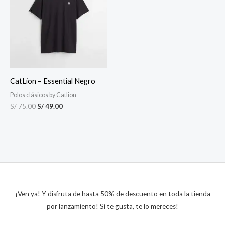
era:
es:
S/ 75.00.
S/ 49.00.
CatLion – Essential Negro
Polos clásicos by Catlion
S/
75.00
S/
49.00
¡Ven ya! Y disfruta de hasta 50% de descuento en toda la tienda
por lanzamiento! Si te gusta, te lo mereces!