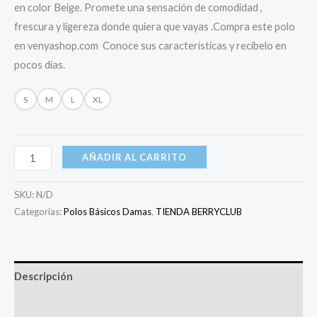
en color Beige. Promete una sensación de comodidad ,
frescura y ligereza donde quiera que vayas .Compra este polo
en venyashop.com Conoce sus características y recíbelo en
pocos días.
S
M
L
XL
AÑADIR AL CARRITO
SKU:
N/D
Categorías:
Polos Básicos Damas
,
TIENDA BERRYCLUB
Descripción
Información adicional