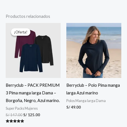
Productos relacionados
El
El
precio
precio
¡Oferta!
¡Oferta!
original
actual
era:
es:
S/ 147.00.
S/ 125.00.
Berryclub – PACK PREMIUM
Berryclub – Polo Pima manga
3 Pima manga larga Dama –
larga Azul marino
Borgoña, Negro, Azul marino.
Polos Manga larga Dama
S/
49.00
Super Packs Mujeres
S/
147.00
S/
125.00
Valorado