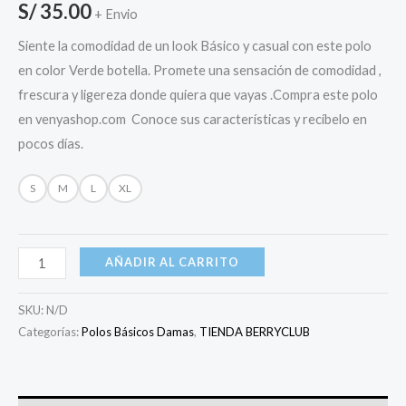
S/
35.00
+ Envio
Siente la comodidad de un look Básico y casual con este polo
en color Verde botella. Promete una sensación de comodidad ,
frescura y ligereza donde quiera que vayas .Compra este polo
en venyashop.com Conoce sus características y recíbelo en
pocos días.
S
M
L
XL
AÑADIR AL CARRITO
SKU:
N/D
Categorías:
Polos Básicos Damas
,
TIENDA BERRYCLUB