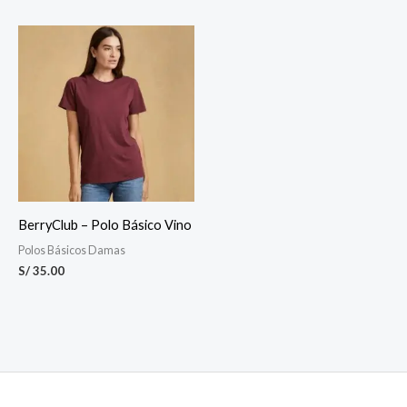
con
5.00
de 5
BerryClub – Polo Básico Vino
Polos Básicos Damas
S/
35.00