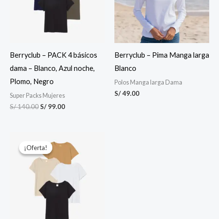
Berryclub – PACK 4 básicos
Berryclub – Pima Manga larga
dama – Blanco, Azul noche,
Blanco
Plomo, Negro
Polos Manga larga Dama
S/
49.00
Super Packs Mujeres
S/
140.00
S/
99.00
El
El
precio
precio
¡Oferta!
¡Oferta!
original
actual
era:
es:
S/ 140.00.
S/ 99.00.