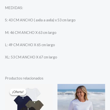
MEDIDAS:
S: 43 CM ANCHO ( axila a axila) x 53 cm largo
M: 46 CM ANCHO X 63 cm largo
L: 49 CM ANCHO X 65 cm largo
XL: 53 CM ANCHO X 67 cm largo
Productos relacionados
El
El
precio
precio
¡Oferta!
¡Oferta!
original
actual
era:
es:
S/ 140.00.
S/ 99.00.