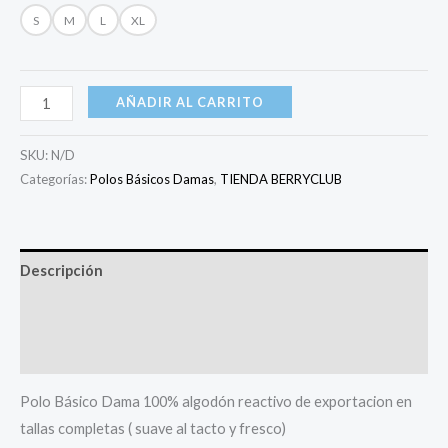
S
M
L
XL
AÑADIR AL CARRITO
SKU:
N/D
Categorías:
Polos Básicos Damas
,
TIENDA BERRYCLUB
Descripción
Información adicional
Valoraciones (0)
Polo Básico Dama 100% algodón reactivo de exportacion en
tallas completas ( suave al tacto y fresco)